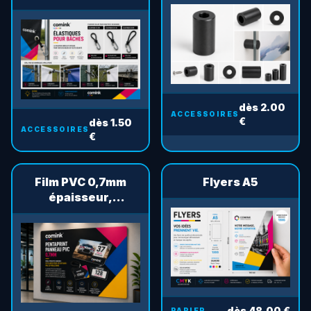
bâches
dès 2.00
ACCESSOIRES
€
dès 1.50
ACCESSOIRES
€
Film PVC 0,7mm
Flyers A5
épaisseur,
Pentaprint
dès 48.00 €
PAPIER