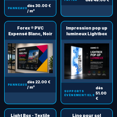
dès 30.00 €
PANNEAUX
/ m²
Forex ® PVC
Impression pop up
Expensé Blanc, Noir
lumineux Lightbox
dès 22.00 €
PANNEAUX
/ m²
dès
SUPPORTS
51.00
ÉVÈNEMENTIELS
€
Light Box - Textile
Lino pour sol