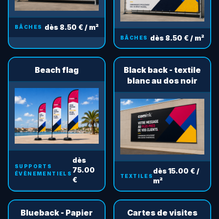
dès 8.50 € / m²
BÂCHES
dès 8.50 € / m²
BÂCHES
Beach flag
Black back - textile
blanc au dos noir
dès
SUPPORTS
75.00
dès 15.00 € /
ÉVÈNEMENTIELS
TEXTILES
€
m²
Blueback - Papier
Cartes de visites