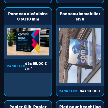
Panneau alvéolaire
Panneau immobilier
8 ou 10 mm
en V
dès 65.00 €
PANNEAUX
/ m²
dès 10.00 €
PANNEAUX
Papier Silk- Papier
Pied pour beachflag