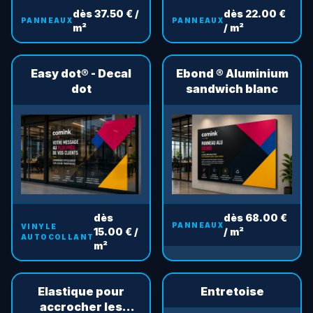
dès 37.50 € /
dès 22.00 €
PANNEAUX
PANNEAUX
m²
/ m²
Easy dot® - Decal
Ebond ® Aluminium
dot
sandwich blanc
dès
dès 68.00 €
PANNEAUX
VINYLE
15.00 € /
/ m²
AUTOCOLLANT
m²
Elastique pour
Entretoise
accrocher les