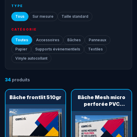
TYPE
Tous
Sur mesure
Taille standard
CATÉGORIE
Toutes
Accessoires
Bâches
Panneaux
Papier
Supports évènementiels
Textiles
Vinyle autocollant
34
produit
s
Bâche frontlit 510gr
Bâche Mesh micro
perforée PVC
270gr