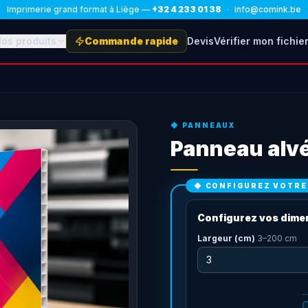
Imprimerie grand format à Liège —
+32 4 233 01 38
·
info@comink.be
os produits
Commande rapide
Devis
Vérifier mon fichie
◆
PANNEAUX
Panneau alvé
◆ CONFIGUREZ VOTR
Configurez vos dime
Largeur (cm)
3
–
200
cm