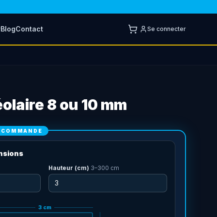
r
Blog
Contact
Se connecter
olaire 8 ou 10 mm
E COMMANDE
nsions
Hauteur (cm)
3
–
300
cm
3
cm