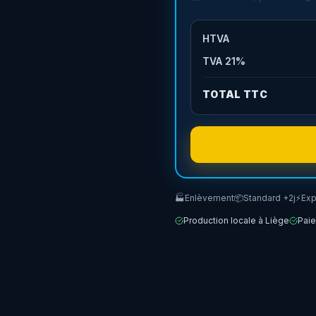
eau alvéolaire 8 mm est la
lité maximale sans exploser le
HTVA
placement en véritable
TVA
21
%
TOTAL TTC
🏭
Enlèvement
📦
Standard +2j
⚡
Exp
Production locale à Liège
Paie