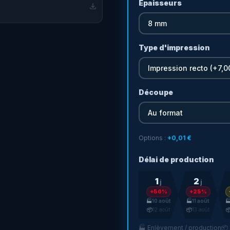
Epaisseurs
omique aux panneaux rigides
on extérieure
cellente visibilité
Type d'impression
Découpe
Options :
+
0,01 €
Délai de production
1
2
j
j
+50%
+25%
🏭
10 août
🏭
11 août

📦
12 août
📦
13 août

🏭 Enlèvement / production
📦