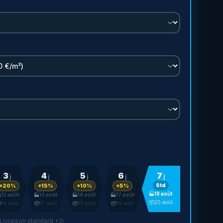
3
4
5
6
7
j
j
j
j
j
Std
+20%
+15%
+10%
+5%
🏭
18 août

12 août
🏭
13 août
🏭
14 août
🏭
17 août
📦
20 août

14 août
📦
17 août
📦
18 août
📦
19 août
 Livraison standard +2j