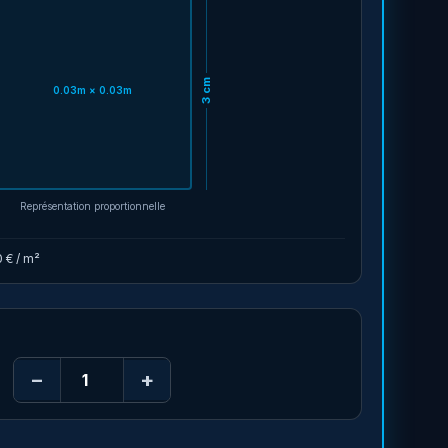
cm
0.03
m ×
0.03
m
3
Représentation proportionnelle
0 €
/ m²
−
+