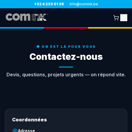
+32 4 233 01 38
·
info@comink.be
◆ ON EST LÀ POUR VOUS
Contactez-nous
Devis, questions, projets urgents — on répond vite.
Coordonnées
Adresse