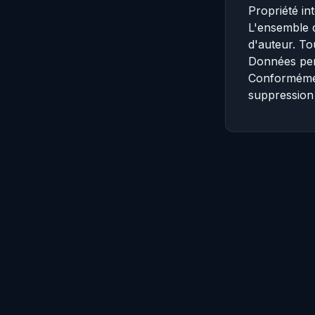
Propriété int
L'ensemble d
d'auteur. To
Données per
Conformément
suppression