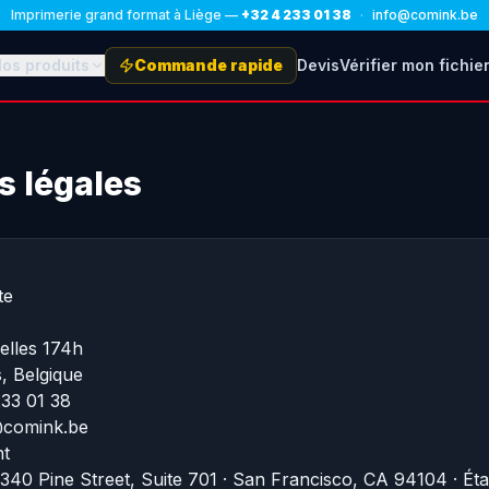
Imprimerie grand format à Liège —
+32 4 233 01 38
·
info@comink.be
os produits
Commande rapide
Devis
Vérifier mon fichie
s légales
te
elles 174h
 Belgique
233 01 38
o@comink.be
t
· 340 Pine Street, Suite 701 · San Francisco, CA 94104 · Ét