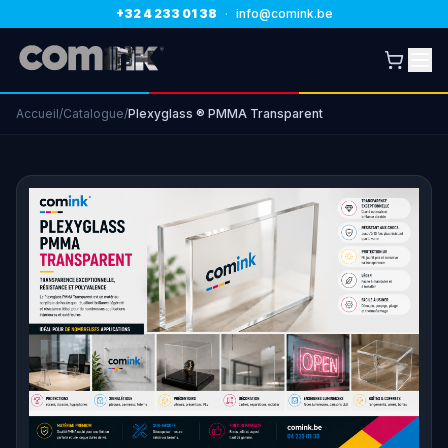
+32 4 233 01 38
·
info@comink.be
Accueil
/
Catalogue
/
Plexyglass ® PMMA Transparent