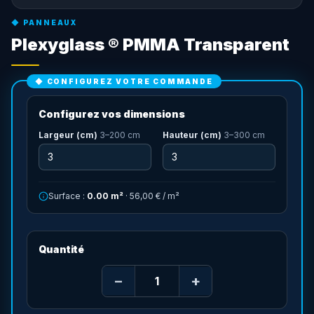
◆
PANNEAUX
Plexyglass ® PMMA Transparent
◆ CONFIGUREZ VOTRE COMMANDE
Configurez vos dimensions
Largeur (cm)
3
–
200
cm
Hauteur (cm)
3
–
300
cm
Surface :
0.00
m²
·
56,00 €
/ m²
Quantité
−
+