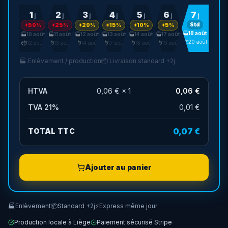
1
2
3
4
5
6
7
j
j
j
j
j
j
j
Std
+50%
+25%
+20%
+15%
+10%
+5%
🏭
18 août
🏭
10 août
🏭
11 août
🏭
12 août
🏭
13 août
🏭
14 août
🏭
17 août
📦
20 août
📦
12 août
📦
13 août
📦
14 août
📦
17 août
📦
18 août
📦
19 août
🏭 Enlèvement / production
📦 Livraison standard +2j
HTVA
0,06 €
×
1
0,06 €
TVA
21
%
0,01 €
0,07 €
TOTAL TTC
Ajouter au panier
🏭
Enlèvement
📦
Standard +2j
⚡
Express même jour
Production locale à Liège
Paiement sécurisé Stripe