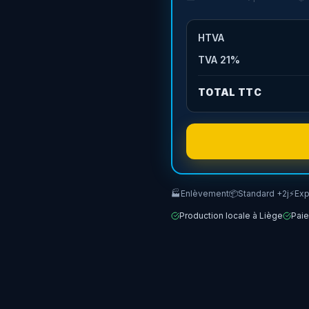
olution simple pour être vu là
HTVA
TVA
21
%
TOTAL TTC
🏭
Enlèvement
📦
Standard +2j
⚡
Exp
Production locale à Liège
Paie