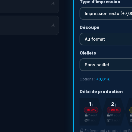
Type d'impression
cellente lisibilité
aux particuliers
Découpe
Oiellets
Options :
+
0,01 €
Délai de production
1
2
j
j
+50%
+25%
🏭
7 août
🏭
10 août

📦
11 août
📦
12 août

éolaire 4 mm est le support
🏭 Enlèvement / production
📦