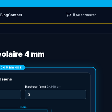
r
Blog
Contact
Se connecter
olaire 4 mm
E COMMANDE
nsions
Hauteur (cm)
3
–
240
cm
3
cm