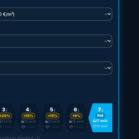
3
4
5
6
7
j
j
j
j
j
Std
+20%
+15%
+10%
+5%
🏭
17 août

11 août
🏭
12 août
🏭
13 août
🏭
14 août
📦
19 août

13 août
📦
14 août
📦
17 août
📦
18 août
 Livraison standard +2j