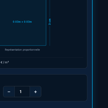
cm
0.03
m ×
0.03
m
3
Représentation proportionnelle
 €
/ m²
−
+