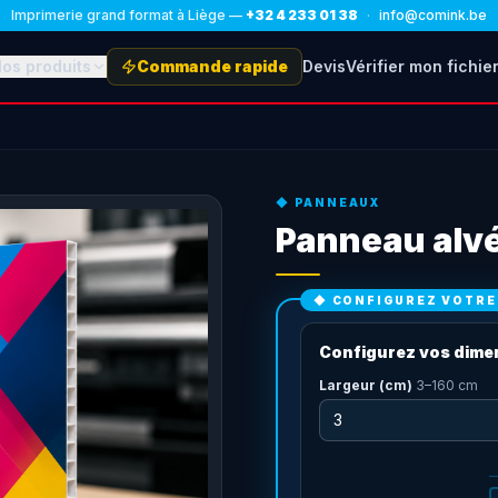
Imprimerie grand format à Liège —
+32 4 233 01 38
·
info@comink.be
os produits
Commande rapide
Devis
Vérifier mon fichie
◆
PANNEAUX
Panneau alvé
◆ CONFIGUREZ VOTR
Configurez vos dime
Largeur (cm)
3
–
160
cm