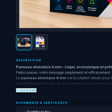
DESCRIPTION
Panneau alvéolaire 4 mm – Léger, économique et prêt 
Faites passer votre message simplement et efficacement.
Le
panneau alvéolaire 4 mm
est la solution idéale pour 
signalétique temporaire, les événements et les communica
et son excellent rapport qualité/prix en font l’un des suppo
↓ Lire la suite
Pourquoi choisir le panneau alvéolaire 4 mm ?
✅
Léger et facile à installer
: manipulation simple sur tou
DOCUMENTS & CERTIFICATS
✅
Excellent rapport qualité/prix
: parfait pour les cam
✅
Résistant aux intempéries
: adapté à une utilisation 
Certificat feu