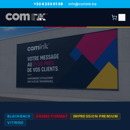
+32 4 233 01 38
·
info@comink.be
BLACKBACK
GRAND FORMAT
IMPRESSION PREMIUM
VITRINE