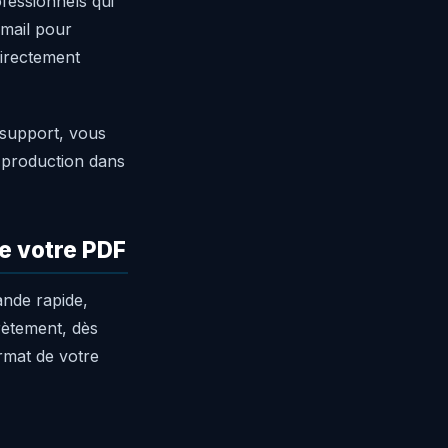
fessionnels qui
e-mail pour
directement
 support, vous
a production dans
de votre PDF
ande rapide,
ètement, dès
ormat de votre