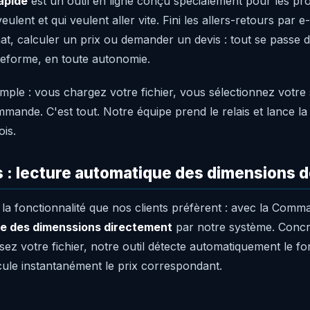
apide
est un outil en ligne conçu spécialement pour les pro
veulent et qui veulent aller vite. Fini les allers-retours par 
at, calculer un prix ou demander un devis : tout se passe 
teforme, en toute autonomie.
simple : vous chargez votre fichier, vous sélectionnez votre
mmande. C'est tout. Notre équipe prend le relais et lance l
ois.
s : lecture automatique des dimensions 
 la fonctionnalité que nos clients préfèrent : avec la Comm
re des dimenssions directement
par notre système. Concr
sez votre fichier, notre outil détecte automatiquement le f
ule instantanément le prix correspondant.