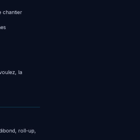
e chantier
nes
voulez, la
ibond, roll-up,