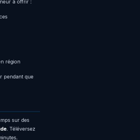
eur à offrir :
aces
en région
er pendant que
temps sur des
ide
. Téléversez
minutes.