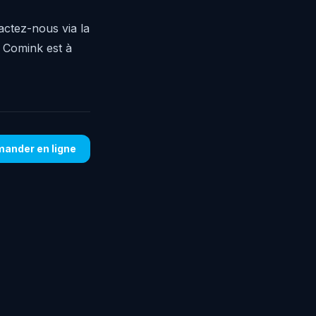
ctez-nous via la
 Comink est à
ander en ligne