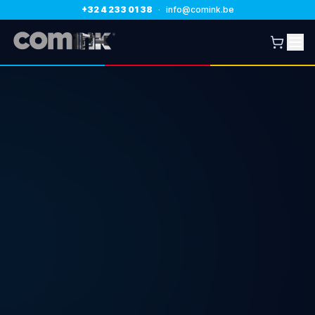
+32 4 233 01 38
·
info@comink.be