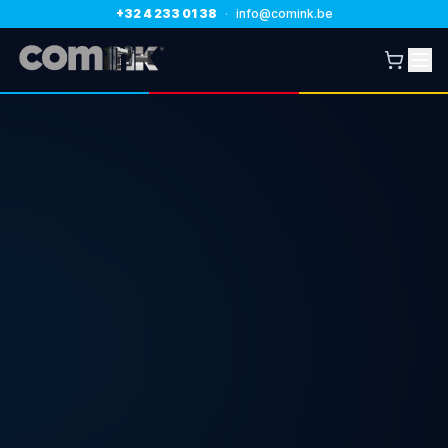
+32 4 233 01 38
·
info@comink.be